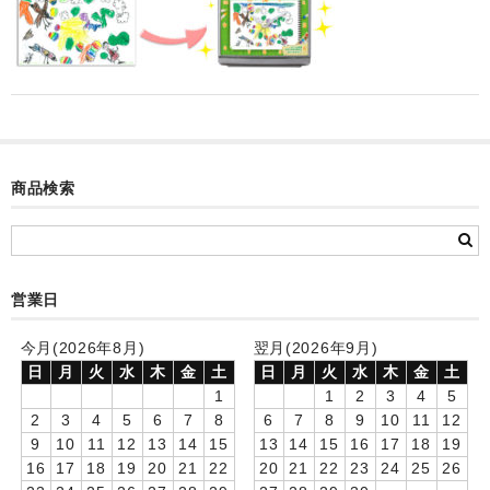
カード付フォトフレームクロック(集合)
目覚まし時計(集合＋個別)
メロディ時計(集合)
音声時計(集合)
商品検索
目覚まし時計(個別)
お絵かきギャラリープラス(絵＋個別)
メロディ時計(個別)
営業日
知育時計
今月(2026年8月)
翌月(2026年9月)
日
月
火
水
木
金
土
日
月
火
水
木
金
土
制服メモリー
1
1
2
3
4
5
2
3
4
5
6
7
8
6
7
8
9
10
11
12
お絵かきギャラリー
9
10
11
12
13
14
15
13
14
15
16
17
18
19
16
17
18
19
20
21
22
20
21
22
23
24
25
26
自作オリジナル時計