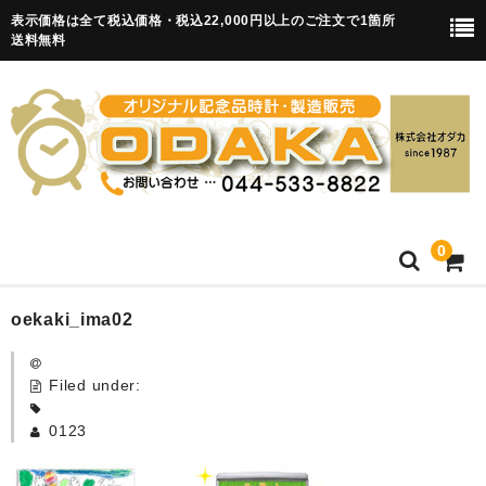
表示価格は全て税込価格・税込22,000円以上のご注文で1箇所
送料無料
0
HOME
oekaki_ima02
卒園記念品
Filed under:
目覚まし時計(集合)
0123
知育目覚まし時計(集合・園舎)