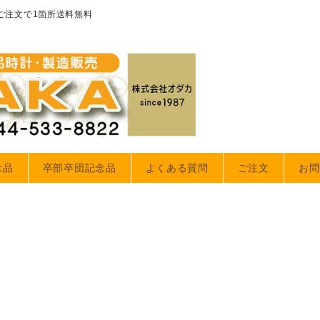
のご注文で1箇所送料無料
念品
卒部卒団記念品
よくある質問
ご注文
お問