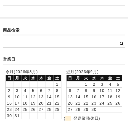
カード付フォトフレームクロック(集合)
目覚まし時計(集合＋個別)
メロディ時計(集合)
商品検索
音声時計(集合)
目覚まし時計(個別)
営業日
お絵かきギャラリープラス(絵＋個別)
今月(2026年8月)
翌月(2026年9月)
メロディ時計(個別)
日
月
火
水
木
金
土
日
月
火
水
木
金
土
1
1
2
3
4
5
知育時計
2
3
4
5
6
7
8
6
7
8
9
10
11
12
9
10
11
12
13
14
15
13
14
15
16
17
18
19
制服メモリー
16
17
18
19
20
21
22
20
21
22
23
24
25
26
23
24
25
26
27
28
29
27
28
29
30
お絵かきギャラリー
30
31
(
発送業務休日)
自作オリジナル時計