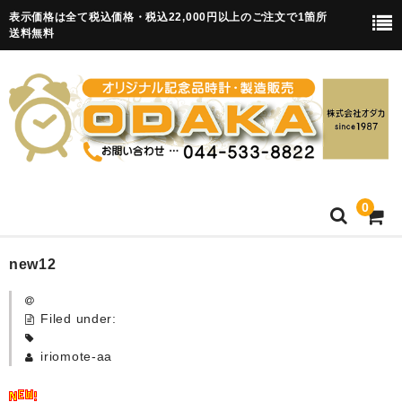
表示価格は全て税込価格・税込22,000円以上のご注文で1箇所
送料無料
0
HOME
new12
卒園記念品
Filed under:
目覚まし時計(集合)
iriomote-aa
知育目覚まし時計(集合・園舎)