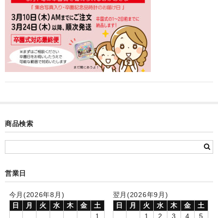
カード付フォトフレームクロック(集合)
目覚まし時計(集合＋個別)
メロディ時計(集合)
音声時計(集合)
目覚まし時計(個別)
お絵かきギャラリープラス(絵＋個別)
商品検索
メロディ時計(個別)
知育時計
制服メモリー
営業日
お絵かきギャラリー
今月(2026年8月)
翌月(2026年9月)
日
月
火
水
木
金
土
日
月
火
水
木
金
土
自作オリジナル時計
1
1
2
3
4
5