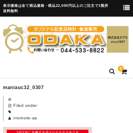
表示価格は全て税込価格・税込22,000円以上のご注文で1箇所
送料無料
0
HOME
maniauc32_0307
卒園記念品
Filed under:
目覚まし時計(集合)
iriomote-aa
知育目覚まし時計(集合・園舎)