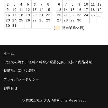
2
3
4
5
6
7
8
6
7
8
9
10
11
12
卒園DVDアルバム
9
10
11
12
13
14
15
13
14
15
16
17
18
19
16
17
18
19
20
21
22
20
21
22
23
24
25
26
園や先生への贈り物
23
24
25
26
27
28
29
27
28
29
30
30
31
卒業記念品
(
発送業務休日)
音声入りフォトフレームクロック(集合)
音声入りフォトフレームクロック(校歌)
ホーム
スポーツウォッチ
ご注文の流れ／送料／料金／返品交換／支払／商品発送
ポケットウォッチ
特商法に基づく表記
目覚まし時計(集合)
プライバシーポリシー
お問合せ
温湿度計付目覚まし時計
制服メモリー
© 株式会社オダカ All Rights Reserved.