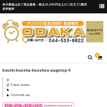
表示価格は全て税込価格・税込22,000円以上のご注文で1箇所
送料無料
0
HOME
koutei-kousha-koushou-pagetop-4
卒園記念品
Filed under:
目覚まし時計(集合)
iriomote-aa
知育目覚まし時計(集合・園舎)