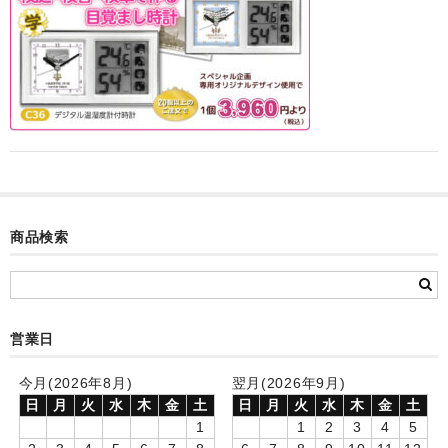
カード付フォトフレームクロック(集合)
目覚まし時計(集合＋個別)
メロディ時計(集合)
音声時計(集合)
目覚まし時計(個別)
お絵かきギャラリープラス(絵＋個別)
商品検索
メロディ時計(個別)
知育時計
営業日
制服メモリー
今月(2026年8月)
翌月(2026年9月)
お絵かきギャラリー
日
月
火
水
木
金
土
日
月
火
水
木
金
土
1
1
2
3
4
5
自作オリジナル時計