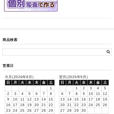
カード付フォトフレームクロック(集合)
目覚まし時計(集合＋個別)
メロディ時計(集合)
音声時計(集合)
商品検索
目覚まし時計(個別)
お絵かきギャラリープラス(絵＋個別)
営業日
メロディ時計(個別)
今月(2026年8月)
翌月(2026年9月)
知育時計
日
月
火
水
木
金
土
日
月
火
水
木
金
土
1
1
2
3
4
5
制服メモリー
2
3
4
5
6
7
8
6
7
8
9
10
11
12
9
10
11
12
13
14
15
13
14
15
16
17
18
19
お絵かきギャラリー
16
17
18
19
20
21
22
20
21
22
23
24
25
26
23
24
25
26
27
28
29
27
28
29
30
自作オリジナル時計