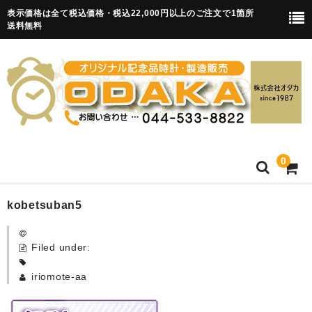
表示価格は全て税込価格・税込22,000円以上のご注文で1箇所
送料無料
0
HOME
kobetsuban5
卒園記念品
Filed under:
目覚まし時計(集合)
iriomote-aa
知育目覚まし時計(集合・園舎)