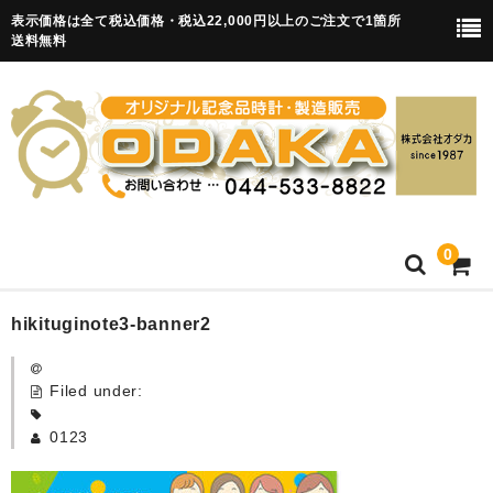
表示価格は全て税込価格・税込22,000円以上のご注文で1箇所
送料無料
0
HOME
hikituginote3-banner2
卒園記念品
Filed under:
目覚まし時計(集合)
0123
知育目覚まし時計(集合・園舎)