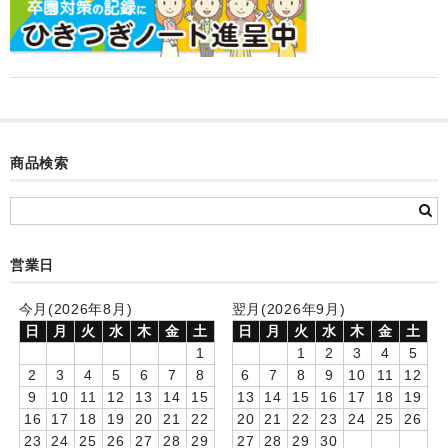
カード付フォトフレームクロック(集合)
目覚まし時計(集合＋個別)
メロディ時計(集合)
音声時計(集合)
商品検索
目覚まし時計(個別)
お絵かきギャラリープラス(絵＋個別)
営業日
メロディ時計(個別)
今月(2026年8月)
翌月(2026年9月)
知育時計
日
月
火
水
木
金
土
日
月
火
水
木
金
土
制服メモリー
1
1
2
3
4
5
2
3
4
5
6
7
8
6
7
8
9
10
11
12
お絵かきギャラリー
9
10
11
12
13
14
15
13
14
15
16
17
18
19
16
17
18
19
20
21
22
20
21
22
23
24
25
26
自作オリジナル時計
23
24
25
26
27
28
29
27
28
29
30