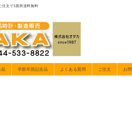
のご注文で1箇所送料無料
念品
卒部卒団記念品
よくある質問
ご注文
お問