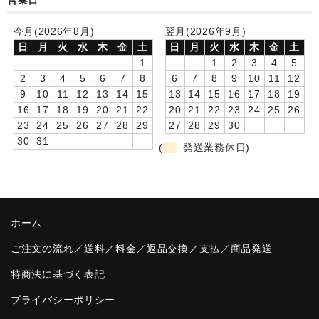
営業日
卒園DVDアルバム
今月(2026年8月)
翌月(2026年9月)
日
月
火
水
木
金
土
日
月
火
水
木
金
土
園や先生への贈り物
1
1
2
3
4
5
2
3
4
5
6
7
8
6
7
8
9
10
11
12
卒業記念品
9
10
11
12
13
14
15
13
14
15
16
17
18
19
16
17
18
19
20
21
22
20
21
22
23
24
25
26
音声入りフォトフレームクロック(集合)
23
24
25
26
27
28
29
27
28
29
30
30
31
音声入りフォトフレームクロック(校歌)
(
発送業務休日)
スポーツウォッチ
ポケットウォッチ
ホーム
目覚まし時計(集合)
ご注文の流れ／送料／料金／返品交換／支払／商品発送
温湿度計付目覚まし時計
特商法に基づく表記
制服メモリー
プライバシーポリシー