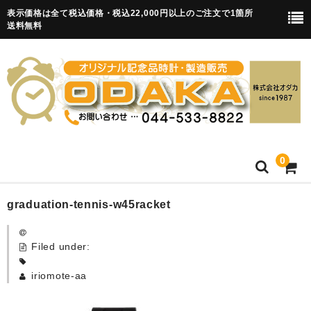
表示価格は全て税込価格・税込22,000円以上のご注文で1箇所
送料無料
0
HOME
graduation-tennis-w45racket
卒園記念品
Filed under:
目覚まし時計(集合)
iriomote-aa
知育目覚まし時計(集合・園舎)