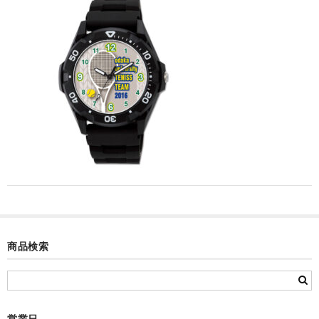
カード付フォトフレームクロック(集合)
目覚まし時計(集合＋個別)
メロディ時計(集合)
音声時計(集合)
目覚まし時計(個別)
お絵かきギャラリープラス(絵＋個別)
メロディ時計(個別)
知育時計
商品検索
制服メモリー
お絵かきギャラリー
自作オリジナル時計