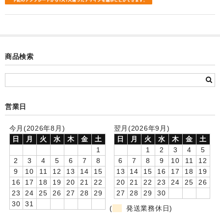
カード付フォトフレームクロック(集合)
目覚まし時計(集合＋個別)
メロディ時計(集合)
商品検索
音声時計(集合)
目覚まし時計(個別)
営業日
お絵かきギャラリープラス(絵＋個別)
今月(2026年8月)
翌月(2026年9月)
メロディ時計(個別)
日
月
火
水
木
金
土
日
月
火
水
木
金
土
1
1
2
3
4
5
知育時計
2
3
4
5
6
7
8
6
7
8
9
10
11
12
9
10
11
12
13
14
15
13
14
15
16
17
18
19
制服メモリー
16
17
18
19
20
21
22
20
21
22
23
24
25
26
23
24
25
26
27
28
29
27
28
29
30
お絵かきギャラリー
30
31
(
発送業務休日)
自作オリジナル時計