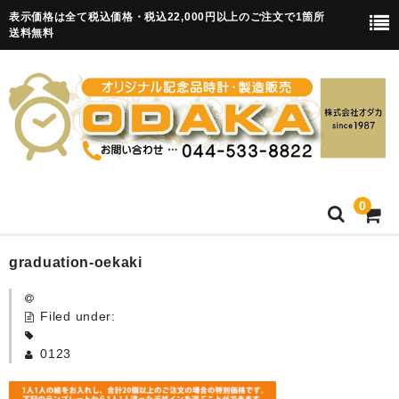
表示価格は全て税込価格・税込22,000円以上のご注文で1箇所
送料無料
0
HOME
graduation-oekaki
卒園記念品
Filed under:
目覚まし時計(集合)
0123
知育目覚まし時計(集合・園舎)