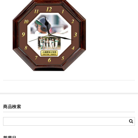
カード付フォトフレームクロック(集合)
目覚まし時計(集合＋個別)
メロディ時計(集合)
音声時計(集合)
目覚まし時計(個別)
お絵かきギャラリープラス(絵＋個別)
メロディ時計(個別)
知育時計
商品検索
制服メモリー
お絵かきギャラリー
自作オリジナル時計