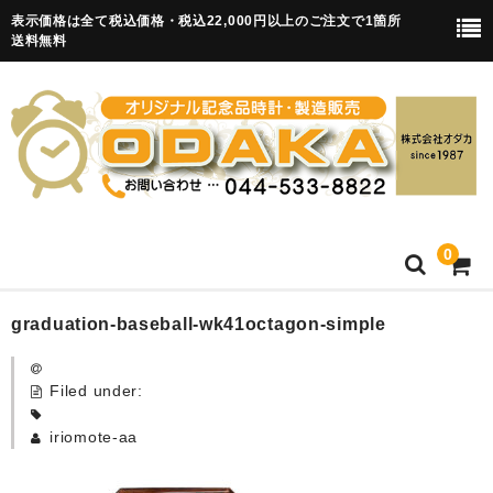
表示価格は全て税込価格・税込22,000円以上のご注文で1箇所
送料無料
0
HOME
graduation-baseball-wk41octagon-simple
卒園記念品
Filed under:
目覚まし時計(集合)
iriomote-aa
知育目覚まし時計(集合・園舎)