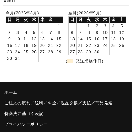
営業日
卒園DVDアルバム
今月(2026年8月)
翌月(2026年9月)
日
月
火
水
木
金
土
日
月
火
水
木
金
土
園や先生への贈り物
1
1
2
3
4
5
2
3
4
5
6
7
8
6
7
8
9
10
11
12
卒業記念品
9
10
11
12
13
14
15
13
14
15
16
17
18
19
16
17
18
19
20
21
22
20
21
22
23
24
25
26
音声入りフォトフレームクロック(集合)
23
24
25
26
27
28
29
27
28
29
30
30
31
音声入りフォトフレームクロック(校歌)
(
発送業務休日)
スポーツウォッチ
ポケットウォッチ
ホーム
目覚まし時計(集合)
ご注文の流れ／送料／料金／返品交換／支払／商品発送
温湿度計付目覚まし時計
特商法に基づく表記
制服メモリー
プライバシーポリシー