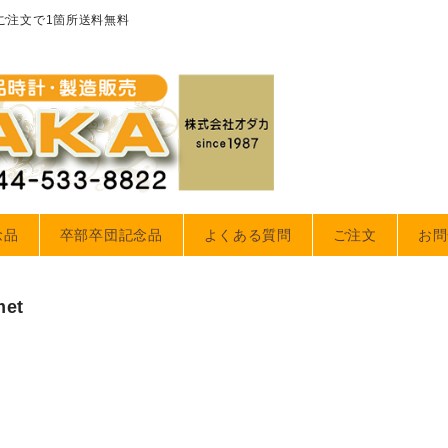
のご注文で1箇所送料無料
念品
卒部卒団記念品
よくある質問
ご注文
お問
met