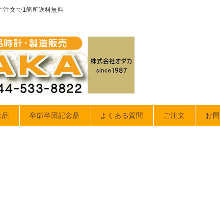
のご注文で1箇所送料無料
念品
卒部卒団記念品
よくある質問
ご注文
お問