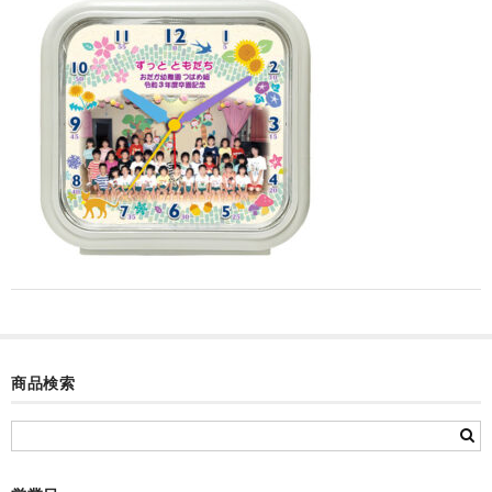
カード付フォトフレームクロック(集合)
目覚まし時計(集合＋個別)
メロディ時計(集合)
音声時計(集合)
目覚まし時計(個別)
お絵かきギャラリープラス(絵＋個別)
メロディ時計(個別)
知育時計
商品検索
制服メモリー
お絵かきギャラリー
自作オリジナル時計