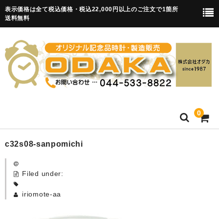
表示価格は全て税込価格・税込22,000円以上のご注文で1箇所
送料無料
0
HOME
c32s08-sanpomichi
卒園記念品
Filed under:
目覚まし時計(集合)
iriomote-aa
知育目覚まし時計(集合・園舎)