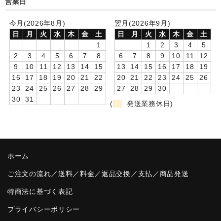
営業日
卒園DVDアルバム
今月(2026年8月)
翌月(2026年9月)
日
月
火
水
木
金
土
日
月
火
水
木
金
土
園や先生への贈り物
1
1
2
3
4
5
卒業記念品
2
3
4
5
6
7
8
6
7
8
9
10
11
12
9
10
11
12
13
14
15
13
14
15
16
17
18
19
音声入りフォトフレームクロック(集合)
16
17
18
19
20
21
22
20
21
22
23
24
25
26
23
24
25
26
27
28
29
27
28
29
30
音声入りフォトフレームクロック(校歌)
30
31
(
発送業務休日)
スポーツウォッチ
ポケットウォッチ
ホーム
目覚まし時計(集合)
ご注文の流れ／送料／料金／返品交換／支払／商品発送
温湿度計付目覚まし時計
特商法に基づく表記
制服メモリー
プライバシーポリシー