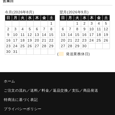
営業日
卒園DVDアルバム
今月(2026年8月)
翌月(2026年9月)
日
月
火
水
木
金
土
日
月
火
水
木
金
土
園や先生への贈り物
1
1
2
3
4
5
卒業記念品
2
3
4
5
6
7
8
6
7
8
9
10
11
12
9
10
11
12
13
14
15
13
14
15
16
17
18
19
音声入りフォトフレームクロック(集合)
16
17
18
19
20
21
22
20
21
22
23
24
25
26
23
24
25
26
27
28
29
27
28
29
30
音声入りフォトフレームクロック(校歌)
30
31
(
発送業務休日)
スポーツウォッチ
ポケットウォッチ
ホーム
目覚まし時計(集合)
ご注文の流れ／送料／料金／返品交換／支払／商品発送
温湿度計付目覚まし時計
特商法に基づく表記
制服メモリー
プライバシーポリシー