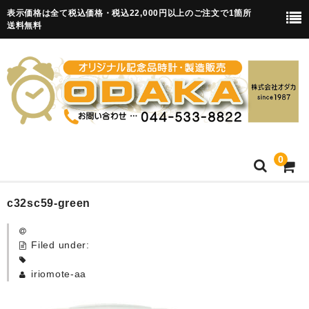
表示価格は全て税込価格・税込22,000円以上のご注文で1箇所
送料無料
0
HOME
c32sc59-green
卒園記念品
Filed under:
目覚まし時計(集合)
iriomote-aa
知育目覚まし時計(集合・園舎)