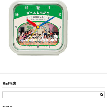
カード付フォトフレームクロック(集合)
目覚まし時計(集合＋個別)
メロディ時計(集合)
音声時計(集合)
目覚まし時計(個別)
お絵かきギャラリープラス(絵＋個別)
メロディ時計(個別)
知育時計
商品検索
制服メモリー
お絵かきギャラリー
自作オリジナル時計