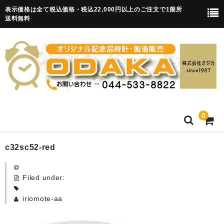
表示価格は全て税込価格・税込22,000円以上のご注文で1箇所
送料無料
0
HOME
c32sc52-red
卒園記念品
Filed under:
目覚まし時計(集合)
iriomote-aa
知育目覚まし時計(集合・園舎)