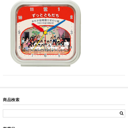
カード付フォトフレームクロック(集合)
目覚まし時計(集合＋個別)
メロディ時計(集合)
音声時計(集合)
目覚まし時計(個別)
お絵かきギャラリープラス(絵＋個別)
メロディ時計(個別)
知育時計
商品検索
制服メモリー
お絵かきギャラリー
自作オリジナル時計