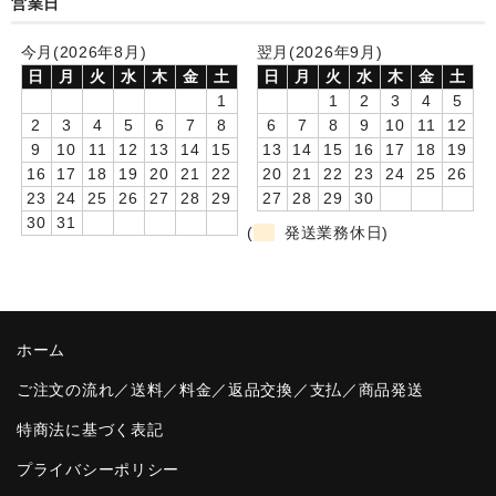
営業日
卒園DVDアルバム
今月(2026年8月)
翌月(2026年9月)
日
月
火
水
木
金
土
日
月
火
水
木
金
土
園や先生への贈り物
1
1
2
3
4
5
卒業記念品
2
3
4
5
6
7
8
6
7
8
9
10
11
12
9
10
11
12
13
14
15
13
14
15
16
17
18
19
音声入りフォトフレームクロック(集合)
16
17
18
19
20
21
22
20
21
22
23
24
25
26
23
24
25
26
27
28
29
27
28
29
30
音声入りフォトフレームクロック(校歌)
30
31
(
発送業務休日)
スポーツウォッチ
ポケットウォッチ
ホーム
目覚まし時計(集合)
ご注文の流れ／送料／料金／返品交換／支払／商品発送
温湿度計付目覚まし時計
特商法に基づく表記
制服メモリー
プライバシーポリシー