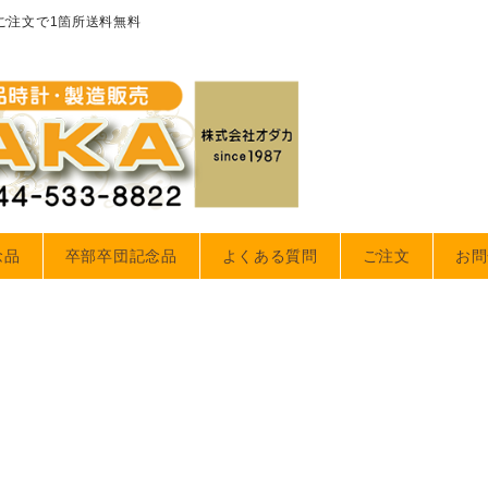
のご注文で1箇所送料無料
念品
卒部卒団記念品
よくある質問
ご注文
お問