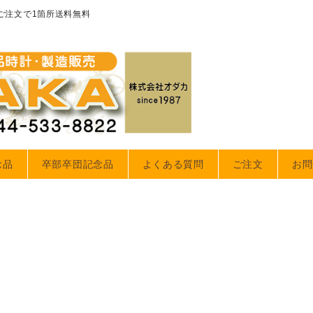
のご注文で1箇所送料無料
念品
卒部卒団記念品
よくある質問
ご注文
お問