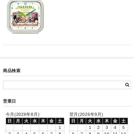
カード付フォトフレームクロック(集合)
目覚まし時計(集合＋個別)
メロディ時計(集合)
音声時計(集合)
目覚まし時計(個別)
お絵かきギャラリープラス(絵＋個別)
商品検索
メロディ時計(個別)
知育時計
営業日
制服メモリー
今月(2026年8月)
翌月(2026年9月)
お絵かきギャラリー
日
月
火
水
木
金
土
日
月
火
水
木
金
土
1
1
2
3
4
5
自作オリジナル時計