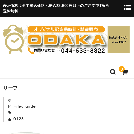
表示価格は全て税込価格・税込22,000円以上のご注文で1箇所
送料無料
0
HOME
リーフ
卒園記念品
Filed under:
目覚まし時計(集合)
0123
知育目覚まし時計(集合・園舎)