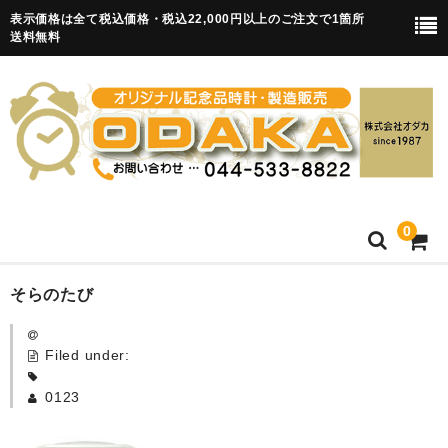
表示価格は全て税込価格・税込22,000円以上のご注文で1箇所
送料無料
0
HOME
そらのたび
卒園記念品
Filed under:
目覚まし時計(集合)
0123
知育目覚まし時計(集合・園舎)