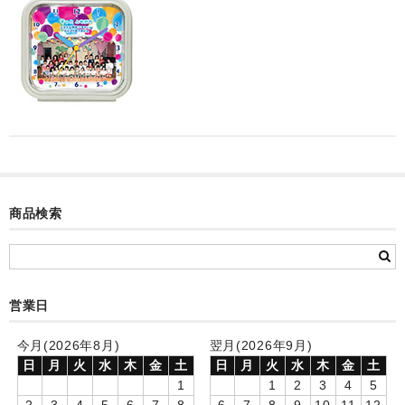
カード付フォトフレームクロック(集合)
目覚まし時計(集合＋個別)
メロディ時計(集合)
音声時計(集合)
目覚まし時計(個別)
お絵かきギャラリープラス(絵＋個別)
商品検索
メロディ時計(個別)
知育時計
営業日
制服メモリー
今月(2026年8月)
翌月(2026年9月)
お絵かきギャラリー
日
月
火
水
木
金
土
日
月
火
水
木
金
土
1
1
2
3
4
5
自作オリジナル時計