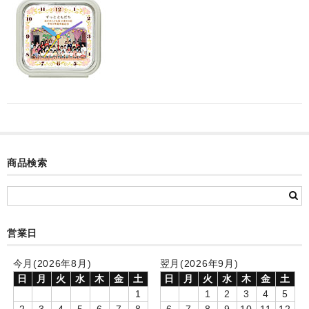
カード付フォトフレームクロック(集合)
目覚まし時計(集合＋個別)
メロディ時計(集合)
音声時計(集合)
目覚まし時計(個別)
お絵かきギャラリープラス(絵＋個別)
商品検索
メロディ時計(個別)
知育時計
営業日
制服メモリー
今月(2026年8月)
翌月(2026年9月)
お絵かきギャラリー
日
月
火
水
木
金
土
日
月
火
水
木
金
土
1
1
2
3
4
5
自作オリジナル時計