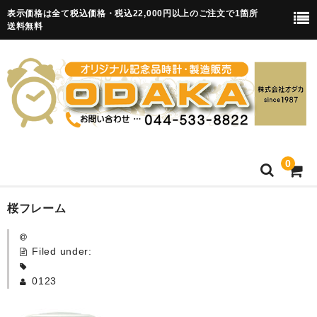
表示価格は全て税込価格・税込22,000円以上のご注文で1箇所
送料無料
0
HOME
桜フレーム
卒園記念品
Filed under:
目覚まし時計(集合)
0123
知育目覚まし時計(集合・園舎)