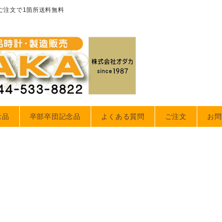
のご注文で1箇所送料無料
念品
卒部卒団記念品
よくある質問
ご注文
お問