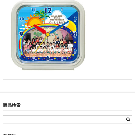
カード付フォトフレームクロック(集合)
目覚まし時計(集合＋個別)
メロディ時計(集合)
音声時計(集合)
目覚まし時計(個別)
お絵かきギャラリープラス(絵＋個別)
メロディ時計(個別)
知育時計
商品検索
制服メモリー
お絵かきギャラリー
自作オリジナル時計