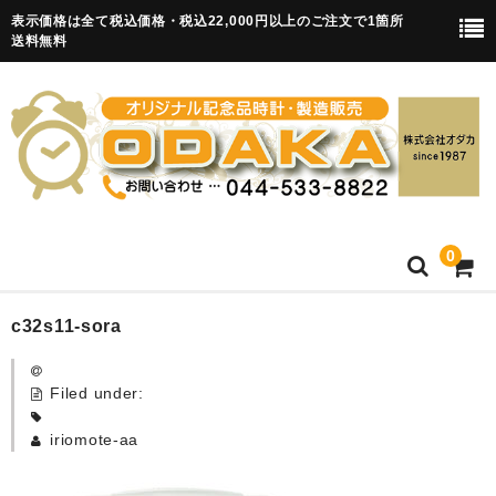
表示価格は全て税込価格・税込22,000円以上のご注文で1箇所
送料無料
0
HOME
c32s11-sora
卒園記念品
Filed under:
目覚まし時計(集合)
iriomote-aa
知育目覚まし時計(集合・園舎)