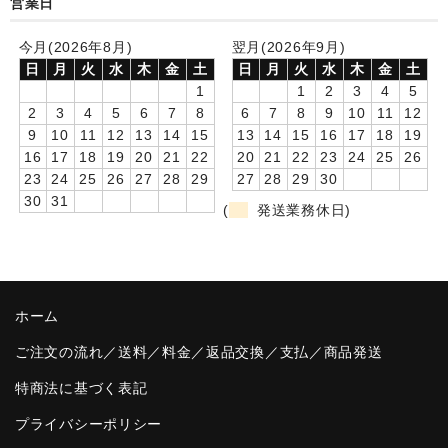
営業日
卒園DVDアルバム
今月(2026年8月)
翌月(2026年9月)
日
月
火
水
木
金
土
日
月
火
水
木
金
土
園や先生への贈り物
1
1
2
3
4
5
卒業記念品
2
3
4
5
6
7
8
6
7
8
9
10
11
12
9
10
11
12
13
14
15
13
14
15
16
17
18
19
音声入りフォトフレームクロック(集合)
16
17
18
19
20
21
22
20
21
22
23
24
25
26
23
24
25
26
27
28
29
27
28
29
30
音声入りフォトフレームクロック(校歌)
30
31
(
発送業務休日)
スポーツウォッチ
ポケットウォッチ
ホーム
目覚まし時計(集合)
ご注文の流れ／送料／料金／返品交換／支払／商品発送
温湿度計付目覚まし時計
特商法に基づく表記
制服メモリー
プライバシーポリシー