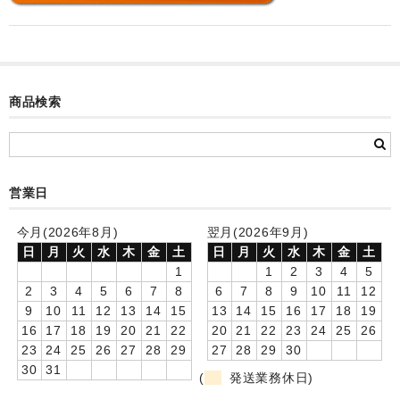
カード付フォトフレームクロック(集合)
目覚まし時計(集合＋個別)
メロディ時計(集合)
商品検索
音声時計(集合)
目覚まし時計(個別)
営業日
お絵かきギャラリープラス(絵＋個別)
今月(2026年8月)
翌月(2026年9月)
メロディ時計(個別)
日
月
火
水
木
金
土
日
月
火
水
木
金
土
1
1
2
3
4
5
知育時計
2
3
4
5
6
7
8
6
7
8
9
10
11
12
9
10
11
12
13
14
15
13
14
15
16
17
18
19
制服メモリー
16
17
18
19
20
21
22
20
21
22
23
24
25
26
23
24
25
26
27
28
29
27
28
29
30
お絵かきギャラリー
30
31
(
発送業務休日)
自作オリジナル時計