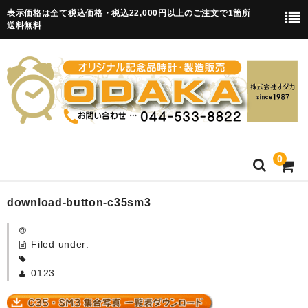
表示価格は全て税込価格・税込22,000円以上のご注文で1箇所
送料無料
0
HOME
download-button-c35sm3
卒園記念品
Filed under:
目覚まし時計(集合)
0123
知育目覚まし時計(集合・園舎)