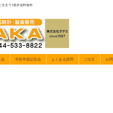
のご注文で1箇所送料無料
念品
卒部卒団記念品
よくある質問
ご注文
お問