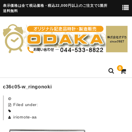
表示価格は全て税込価格・税込22,000円以上のご注文で1箇所
送料無料
0
HOME
c36c05-w_ringonoki
卒園記念品
Filed under:
目覚まし時計(集合)
iriomote-aa
知育目覚まし時計(集合・園舎)