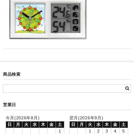
カード付フォトフレームクロック(集合)
目覚まし時計(集合＋個別)
メロディ時計(集合)
音声時計(集合)
目覚まし時計(個別)
お絵かきギャラリープラス(絵＋個別)
商品検索
メロディ時計(個別)
知育時計
営業日
制服メモリー
今月(2026年8月)
翌月(2026年9月)
お絵かきギャラリー
日
月
火
水
木
金
土
日
月
火
水
木
金
土
自作オリジナル時計
1
1
2
3
4
5