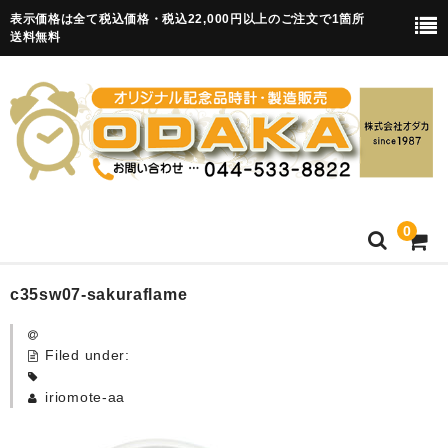
表示価格は全て税込価格・税込22,000円以上のご注文で1箇所
送料無料
0
HOME
c35sw07-sakuraflame
卒園記念品
Filed under:
目覚まし時計(集合)
iriomote-aa
知育目覚まし時計(集合・園舎)