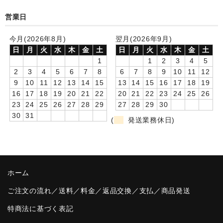
卒園DVDアルバム
営業日
園や先生への贈り物
今月(2026年8月)
翌月(2026年9月)
日
月
火
水
木
金
土
日
月
火
水
木
金
土
卒業記念品
1
1
2
3
4
5
2
3
4
5
6
7
8
6
7
8
9
10
11
12
音声入りフォトフレームクロック(集合)
9
10
11
12
13
14
15
13
14
15
16
17
18
19
16
17
18
19
20
21
22
20
21
22
23
24
25
26
音声入りフォトフレームクロック(校歌)
23
24
25
26
27
28
29
27
28
29
30
30
31
(
発送業務休日)
スポーツウォッチ
ポケットウォッチ
目覚まし時計(集合)
ホーム
温湿度計付目覚まし時計
ご注文の流れ／送料／料金／返品交換／支払／商品発送
制服メモリー
特商法に基づく表記