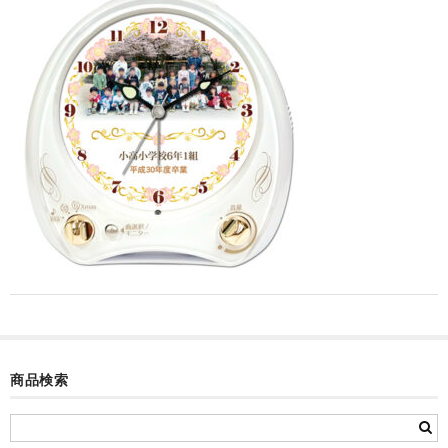
カード付フォトフレームクロック(集合)
目覚まし時計(集合＋個別)
メロディ時計(集合)
音声時計(集合)
目覚まし時計(個別)
お絵かきギャラリープラス(絵＋個別)
メロディ時計(個別)
知育時計
制服メモリー
商品検索
お絵かきギャラリー
自作オリジナル時計