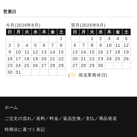
卒園DVDアルバム
営業日
園や先生への贈り物
今月(2026年8月)
翌月(2026年9月)
日
月
火
水
木
金
土
日
月
火
水
木
金
土
卒業記念品
1
1
2
3
4
5
2
3
4
5
6
7
8
6
7
8
9
10
11
12
音声入りフォトフレームクロック(集合)
9
10
11
12
13
14
15
13
14
15
16
17
18
19
16
17
18
19
20
21
22
20
21
22
23
24
25
26
音声入りフォトフレームクロック(校歌)
23
24
25
26
27
28
29
27
28
29
30
30
31
スポーツウォッチ
(
発送業務休日)
ポケットウォッチ
目覚まし時計(集合)
ホーム
温湿度計付目覚まし時計
ご注文の流れ／送料／料金／返品交換／支払／商品発送
制服メモリー
特商法に基づく表記