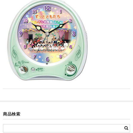
カード付フォトフレームクロック(集合)
目覚まし時計(集合＋個別)
メロディ時計(集合)
音声時計(集合)
目覚まし時計(個別)
お絵かきギャラリープラス(絵＋個別)
メロディ時計(個別)
知育時計
制服メモリー
商品検索
お絵かきギャラリー
自作オリジナル時計