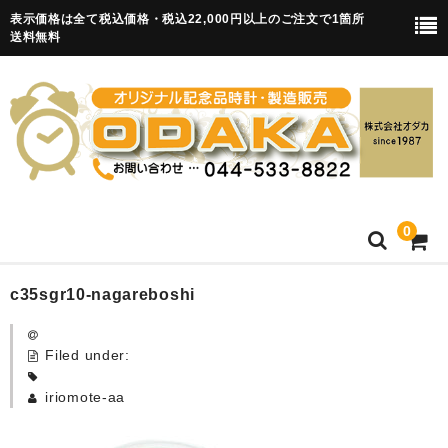
表示価格は全て税込価格・税込22,000円以上のご注文で1箇所
送料無料
0
HOME
c35sgr10-nagareboshi
卒園記念品
Filed under:
目覚まし時計(集合)
iriomote-aa
知育目覚まし時計(集合・園舎)