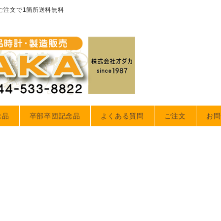
のご注文で1箇所送料無料
念品
卒部卒団記念品
よくある質問
ご注文
お問