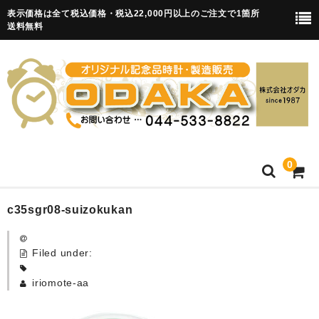
表示価格は全て税込価格・税込22,000円以上のご注文で1箇所
送料無料
0
HOME
c35sgr08-suizokukan
卒園記念品
Filed under:
目覚まし時計(集合)
iriomote-aa
知育目覚まし時計(集合・園舎)