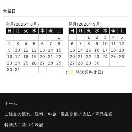
卒園DVDアルバム
営業日
園や先生への贈り物
今月(2026年8月)
翌月(2026年9月)
日
月
火
水
木
金
土
日
月
火
水
木
金
土
卒業記念品
1
1
2
3
4
5
2
3
4
5
6
7
8
6
7
8
9
10
11
12
音声入りフォトフレームクロック(集合)
9
10
11
12
13
14
15
13
14
15
16
17
18
19
16
17
18
19
20
21
22
20
21
22
23
24
25
26
音声入りフォトフレームクロック(校歌)
23
24
25
26
27
28
29
27
28
29
30
30
31
スポーツウォッチ
(
発送業務休日)
ポケットウォッチ
目覚まし時計(集合)
ホーム
温湿度計付目覚まし時計
ご注文の流れ／送料／料金／返品交換／支払／商品発送
制服メモリー
特商法に基づく表記