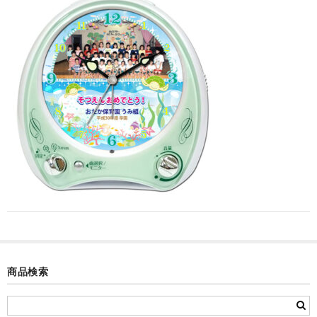
カード付フォトフレームクロック(集合)
目覚まし時計(集合＋個別)
メロディ時計(集合)
音声時計(集合)
目覚まし時計(個別)
お絵かきギャラリープラス(絵＋個別)
メロディ時計(個別)
知育時計
制服メモリー
商品検索
お絵かきギャラリー
自作オリジナル時計