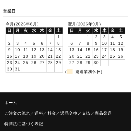
卒園DVDアルバム
営業日
園や先生への贈り物
今月(2026年8月)
翌月(2026年9月)
日
月
火
水
木
金
土
日
月
火
水
木
金
土
卒業記念品
1
1
2
3
4
5
2
3
4
5
6
7
8
6
7
8
9
10
11
12
音声入りフォトフレームクロック(集合)
9
10
11
12
13
14
15
13
14
15
16
17
18
19
16
17
18
19
20
21
22
20
21
22
23
24
25
26
音声入りフォトフレームクロック(校歌)
23
24
25
26
27
28
29
27
28
29
30
30
31
スポーツウォッチ
(
発送業務休日)
ポケットウォッチ
目覚まし時計(集合)
ホーム
温湿度計付目覚まし時計
ご注文の流れ／送料／料金／返品交換／支払／商品発送
制服メモリー
特商法に基づく表記