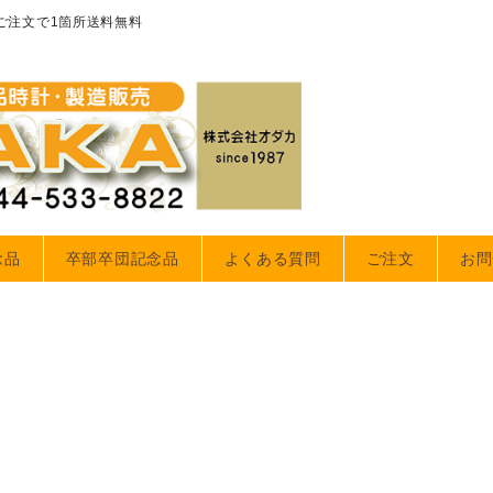
のご注文で1箇所送料無料
念品
卒部卒団記念品
よくある質問
ご注文
お問