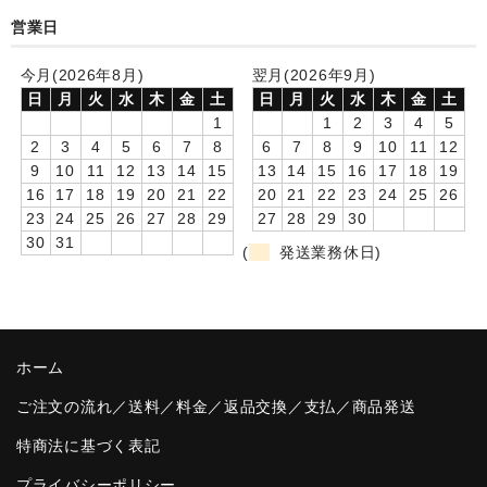
営業日
卒園DVDアルバム
今月(2026年8月)
翌月(2026年9月)
園や先生への贈り物
日
月
火
水
木
金
土
日
月
火
水
木
金
土
卒業記念品
1
1
2
3
4
5
2
3
4
5
6
7
8
6
7
8
9
10
11
12
音声入りフォトフレームクロック(集合)
9
10
11
12
13
14
15
13
14
15
16
17
18
19
16
17
18
19
20
21
22
20
21
22
23
24
25
26
音声入りフォトフレームクロック(校歌)
23
24
25
26
27
28
29
27
28
29
30
30
31
(
発送業務休日)
スポーツウォッチ
ポケットウォッチ
目覚まし時計(集合)
ホーム
温湿度計付目覚まし時計
ご注文の流れ／送料／料金／返品交換／支払／商品発送
特商法に基づく表記
制服メモリー
プライバシーポリシー