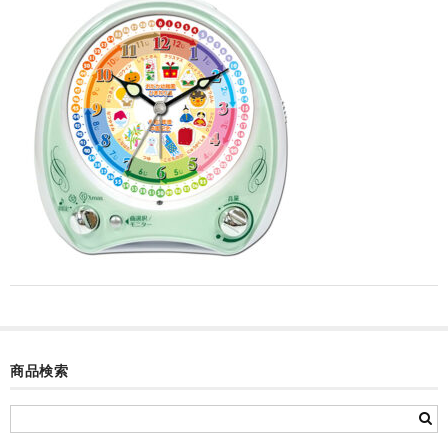
カード付フォトフレームクロック(集合)
目覚まし時計(集合＋個別)
メロディ時計(集合)
音声時計(集合)
目覚まし時計(個別)
お絵かきギャラリープラス(絵＋個別)
メロディ時計(個別)
知育時計
制服メモリー
商品検索
お絵かきギャラリー
自作オリジナル時計