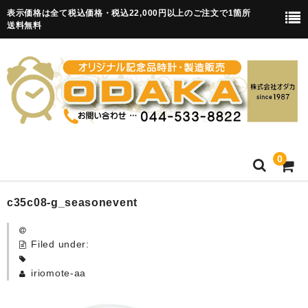
表示価格は全て税込価格・税込22,000円以上のご注文で1箇所
送料無料
0
HOME
c35c08-g_seasonevent
卒園記念品
Filed under:
目覚まし時計(集合)
iriomote-aa
知育目覚まし時計(集合・園舎)