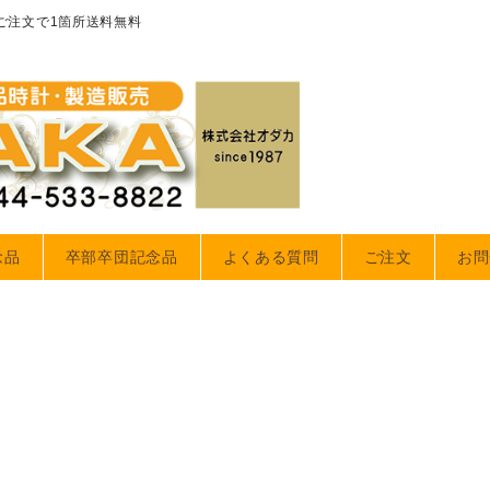
のご注文で1箇所送料無料
念品
卒部卒団記念品
よくある質問
ご注文
お問