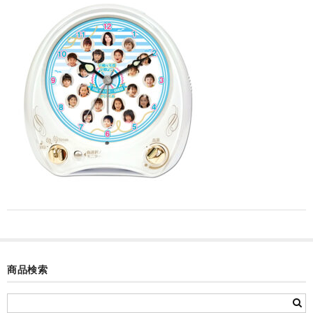
カード付フォトフレームクロック(集合)
目覚まし時計(集合＋個別)
メロディ時計(集合)
音声時計(集合)
目覚まし時計(個別)
お絵かきギャラリープラス(絵＋個別)
メロディ時計(個別)
知育時計
制服メモリー
商品検索
お絵かきギャラリー
自作オリジナル時計