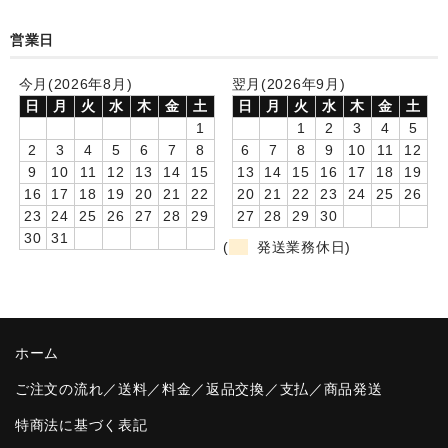
卒園DVDアルバム
営業日
園や先生への贈り物
今月(2026年8月)
翌月(2026年9月)
日
月
火
水
木
金
土
日
月
火
水
木
金
土
卒業記念品
1
1
2
3
4
5
2
3
4
5
6
7
8
6
7
8
9
10
11
12
音声入りフォトフレームクロック(集合)
9
10
11
12
13
14
15
13
14
15
16
17
18
19
16
17
18
19
20
21
22
20
21
22
23
24
25
26
音声入りフォトフレームクロック(校歌)
23
24
25
26
27
28
29
27
28
29
30
30
31
スポーツウォッチ
(
発送業務休日)
ポケットウォッチ
目覚まし時計(集合)
ホーム
温湿度計付目覚まし時計
ご注文の流れ／送料／料金／返品交換／支払／商品発送
制服メモリー
特商法に基づく表記