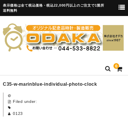
表示価格は全て税込価格・税込22,000円以上のご注文で1箇所
送料無料
0
HOME
C35-w-marinblue-individual-photo-clock
卒園記念品
Filed under:
目覚まし時計(集合)
0123
知育目覚まし時計(集合・園舎)