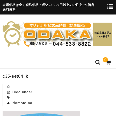
表示価格は全て税込価格・税込22,000円以上のご注文で1箇所
送料無料
0
HOME
c35-set04_k
卒園記念品
Filed under:
目覚まし時計(集合)
iriomote-aa
知育目覚まし時計(集合・園舎)