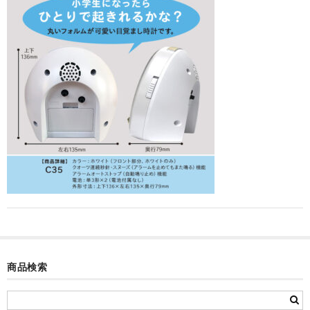
カード付フォトフレームクロック(集合)
目覚まし時計(集合＋個別)
メロディ時計(集合)
音声時計(集合)
目覚まし時計(個別)
お絵かきギャラリープラス(絵＋個別)
メロディ時計(個別)
知育時計
制服メモリー
商品検索
お絵かきギャラリー
自作オリジナル時計