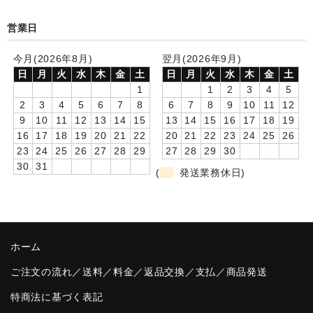
卒園DVDアルバム
営業日
園や先生への贈り物
今月(2026年8月)
翌月(2026年9月)
日
月
火
水
木
金
土
日
月
火
水
木
金
土
卒業記念品
1
1
2
3
4
5
2
3
4
5
6
7
8
6
7
8
9
10
11
12
音声入りフォトフレームクロック(集合)
9
10
11
12
13
14
15
13
14
15
16
17
18
19
16
17
18
19
20
21
22
20
21
22
23
24
25
26
音声入りフォトフレームクロック(校歌)
23
24
25
26
27
28
29
27
28
29
30
30
31
スポーツウォッチ
(
発送業務休日)
ポケットウォッチ
目覚まし時計(集合)
ホーム
温湿度計付目覚まし時計
ご注文の流れ／送料／料金／返品交換／支払／商品発送
制服メモリー
特商法に基づく表記