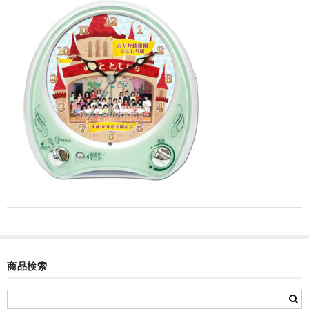
カード付フォトフレームクロック(集合)
目覚まし時計(集合＋個別)
メロディ時計(集合)
音声時計(集合)
目覚まし時計(個別)
お絵かきギャラリープラス(絵＋個別)
メロディ時計(個別)
知育時計
制服メモリー
商品検索
お絵かきギャラリー
自作オリジナル時計