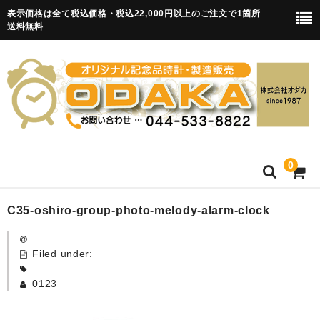
表示価格は全て税込価格・税込22,000円以上のご注文で1箇所
送料無料
0
HOME
C35-oshiro-group-photo-melody-alarm-clock
卒園記念品
Filed under:
目覚まし時計(集合)
0123
知育目覚まし時計(集合・園舎)