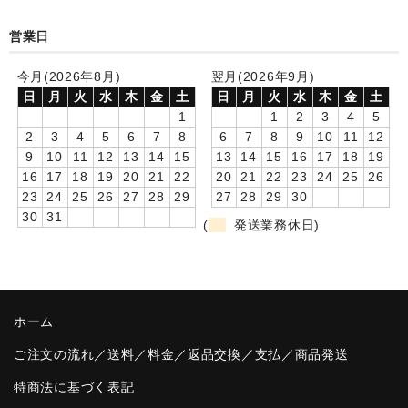
卒園DVDアルバム
営業日
園や先生への贈り物
今月(2026年8月)
翌月(2026年9月)
日
月
火
水
木
金
土
日
月
火
水
木
金
土
卒業記念品
1
1
2
3
4
5
2
3
4
5
6
7
8
6
7
8
9
10
11
12
音声入りフォトフレームクロック(集合)
9
10
11
12
13
14
15
13
14
15
16
17
18
19
16
17
18
19
20
21
22
20
21
22
23
24
25
26
音声入りフォトフレームクロック(校歌)
23
24
25
26
27
28
29
27
28
29
30
30
31
スポーツウォッチ
(
発送業務休日)
ポケットウォッチ
目覚まし時計(集合)
ホーム
温湿度計付目覚まし時計
ご注文の流れ／送料／料金／返品交換／支払／商品発送
制服メモリー
特商法に基づく表記