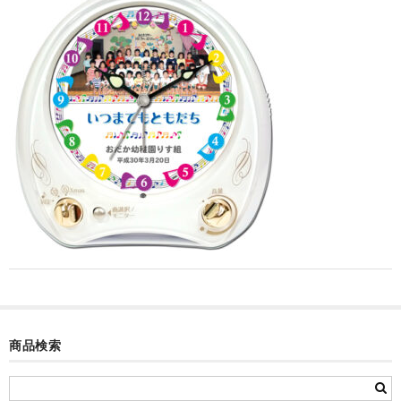
カード付フォトフレームクロック(集合)
目覚まし時計(集合＋個別)
メロディ時計(集合)
音声時計(集合)
目覚まし時計(個別)
お絵かきギャラリープラス(絵＋個別)
メロディ時計(個別)
知育時計
制服メモリー
商品検索
お絵かきギャラリー
自作オリジナル時計