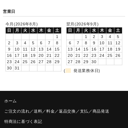
卒園DVDアルバム
営業日
園や先生への贈り物
今月(2026年8月)
翌月(2026年9月)
日
月
火
水
木
金
土
日
月
火
水
木
金
土
卒業記念品
1
1
2
3
4
5
2
3
4
5
6
7
8
6
7
8
9
10
11
12
音声入りフォトフレームクロック(集合)
9
10
11
12
13
14
15
13
14
15
16
17
18
19
16
17
18
19
20
21
22
20
21
22
23
24
25
26
音声入りフォトフレームクロック(校歌)
23
24
25
26
27
28
29
27
28
29
30
30
31
スポーツウォッチ
(
発送業務休日)
ポケットウォッチ
目覚まし時計(集合)
ホーム
温湿度計付目覚まし時計
ご注文の流れ／送料／料金／返品交換／支払／商品発送
制服メモリー
特商法に基づく表記