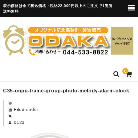
表示価格は全て税込価格・税込22,000円以上のご注文で1箇所
送料無料
0
HOME
C35-onpu-frame-group-photo-melody-alarm-clock
卒園記念品
Filed under:
目覚まし時計(集合)
0123
知育目覚まし時計(集合・園舎)