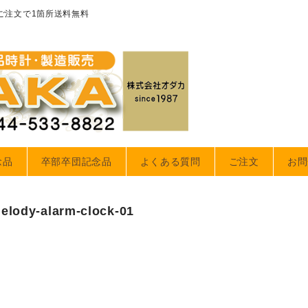
のご注文で1箇所送料無料
念品
卒部卒団記念品
よくある質問
ご注文
お問
elody-alarm-clock-01