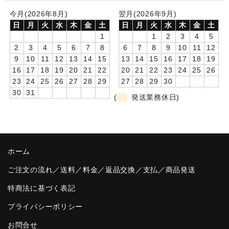
今月(2026年8月)
翌月(2026年9月)
卒園DVDアルバム
日
月
火
水
木
金
土
日
月
火
水
木
金
土
1
1
2
3
4
5
園や先生への贈り物
2
3
4
5
6
7
8
6
7
8
9
10
11
12
卒業記念品
9
10
11
12
13
14
15
13
14
15
16
17
18
19
16
17
18
19
20
21
22
20
21
22
23
24
25
26
音声入りフォトフレームクロック(集合)
23
24
25
26
27
28
29
27
28
29
30
30
31
(
発送業務休日)
音声入りフォトフレームクロック(校歌)
スポーツウォッチ
ポケットウォッチ
ホーム
目覚まし時計(集合)
ご注文の流れ／送料／料金／返品交換／支払／商品発送
特商法に基づく表記
温湿度計付目覚まし時計
プライバシーポリシー
制服メモリー
お問合せ