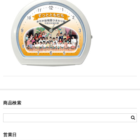
カード付フォトフレームクロック(集合)
目覚まし時計(集合＋個別)
メロディ時計(集合)
音声時計(集合)
目覚まし時計(個別)
お絵かきギャラリープラス(絵＋個別)
メロディ時計(個別)
知育時計
商品検索
制服メモリー
お絵かきギャラリー
営業日
自作オリジナル時計