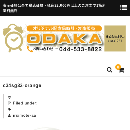
表示価格は全て税込価格・税込22,000円以上のご注文で1箇所
送料無料
0
HOME
c34sg33-orange
卒園記念品
Filed under:
目覚まし時計(集合)
iriomote-aa
知育目覚まし時計(集合・園舎)