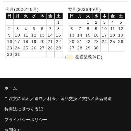
卒園DVDアルバム
今月(2026年8月)
翌月(2026年9月)
日
月
火
水
木
金
土
日
月
火
水
木
金
土
園や先生への贈り物
1
1
2
3
4
5
2
3
4
5
6
7
8
6
7
8
9
10
11
12
卒業記念品
9
10
11
12
13
14
15
13
14
15
16
17
18
19
16
17
18
19
20
21
22
20
21
22
23
24
25
26
音声入りフォトフレームクロック(集合)
23
24
25
26
27
28
29
27
28
29
30
30
31
(
発送業務休日)
音声入りフォトフレームクロック(校歌)
スポーツウォッチ
ポケットウォッチ
ホーム
目覚まし時計(集合)
ご注文の流れ／送料／料金／返品交換／支払／商品発送
温湿度計付目覚まし時計
特商法に基づく表記
プライバシーポリシー
制服メモリー
お問合せ