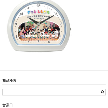
カード付フォトフレームクロック(集合)
目覚まし時計(集合＋個別)
メロディ時計(集合)
音声時計(集合)
目覚まし時計(個別)
お絵かきギャラリープラス(絵＋個別)
メロディ時計(個別)
知育時計
商品検索
制服メモリー
お絵かきギャラリー
営業日
自作オリジナル時計