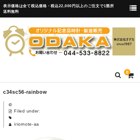
表示価格は全て税込価格・税込22,000円以上のご注文で1箇所
送料無料
0
HOME
c34sc56-rainbow
卒園記念品
Filed under:
目覚まし時計(集合)
iriomote-aa
知育目覚まし時計(集合・園舎)