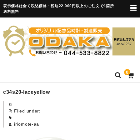
表示価格は全て税込価格・税込22,000円以上のご注文で1箇所
送料無料
0
HOME
c34s20-laceyellow
卒園記念品
Filed under:
目覚まし時計(集合)
iriomote-aa
知育目覚まし時計(集合・園舎)