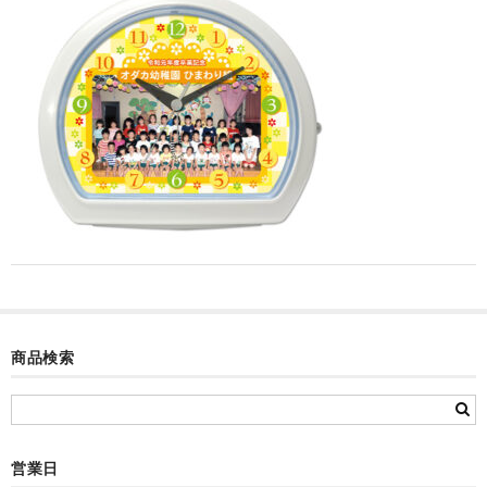
カード付フォトフレームクロック(集合)
目覚まし時計(集合＋個別)
メロディ時計(集合)
音声時計(集合)
目覚まし時計(個別)
お絵かきギャラリープラス(絵＋個別)
メロディ時計(個別)
知育時計
商品検索
制服メモリー
お絵かきギャラリー
営業日
自作オリジナル時計