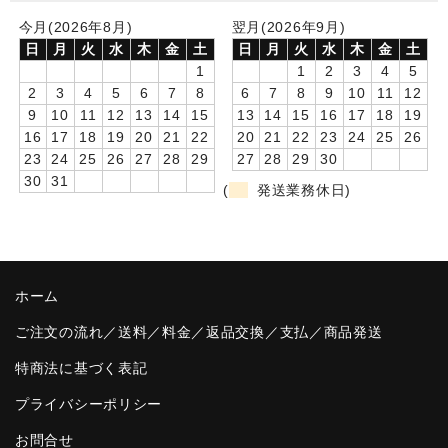
今月(2026年8月)
翌月(2026年9月)
卒園DVDアルバム
日
月
火
水
木
金
土
日
月
火
水
木
金
土
1
1
2
3
4
5
園や先生への贈り物
2
3
4
5
6
7
8
6
7
8
9
10
11
12
卒業記念品
9
10
11
12
13
14
15
13
14
15
16
17
18
19
16
17
18
19
20
21
22
20
21
22
23
24
25
26
音声入りフォトフレームクロック(集合)
23
24
25
26
27
28
29
27
28
29
30
30
31
(
発送業務休日)
音声入りフォトフレームクロック(校歌)
スポーツウォッチ
ポケットウォッチ
ホーム
目覚まし時計(集合)
ご注文の流れ／送料／料金／返品交換／支払／商品発送
特商法に基づく表記
温湿度計付目覚まし時計
プライバシーポリシー
制服メモリー
お問合せ