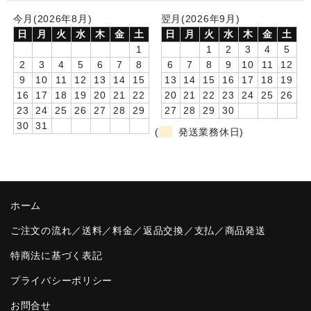
今月(2026年8月)
翌月(2026年9月)
卒園DVDアルバム
日
月
火
水
木
金
土
日
月
火
水
木
金
土
1
1
2
3
4
5
園や先生への贈り物
2
3
4
5
6
7
8
6
7
8
9
10
11
12
卒業記念品
9
10
11
12
13
14
15
13
14
15
16
17
18
19
16
17
18
19
20
21
22
20
21
22
23
24
25
26
音声入りフォトフレームクロック(集合)
23
24
25
26
27
28
29
27
28
29
30
30
31
(
発送業務休日)
音声入りフォトフレームクロック(校歌)
スポーツウォッチ
ポケットウォッチ
ホーム
目覚まし時計(集合)
ご注文の流れ／送料／料金／返品交換／支払／商品発送
特商法に基づく表記
温湿度計付目覚まし時計
プライバシーポリシー
制服メモリー
お問合せ