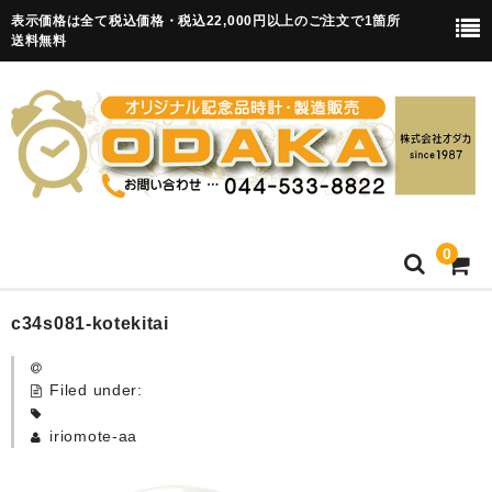
表示価格は全て税込価格・税込22,000円以上のご注文で1箇所
送料無料
0
HOME
c34s081-kotekitai
卒園記念品
Filed under:
目覚まし時計(集合)
iriomote-aa
知育目覚まし時計(集合・園舎)