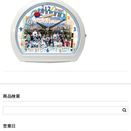
カード付フォトフレームクロック(集合)
目覚まし時計(集合＋個別)
メロディ時計(集合)
音声時計(集合)
目覚まし時計(個別)
お絵かきギャラリープラス(絵＋個別)
メロディ時計(個別)
知育時計
商品検索
制服メモリー
お絵かきギャラリー
営業日
自作オリジナル時計