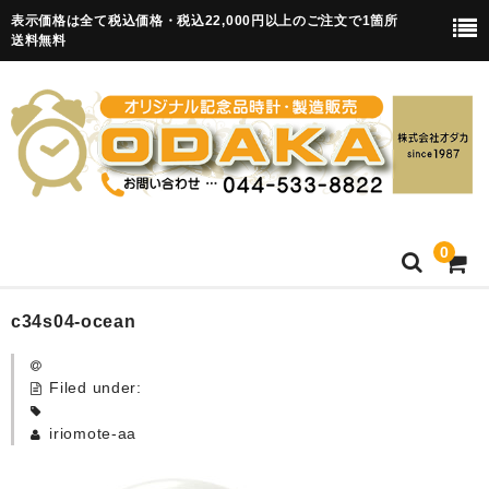
表示価格は全て税込価格・税込22,000円以上のご注文で1箇所
送料無料
0
HOME
c34s04-ocean
卒園記念品
Filed under:
目覚まし時計(集合)
iriomote-aa
知育目覚まし時計(集合・園舎)