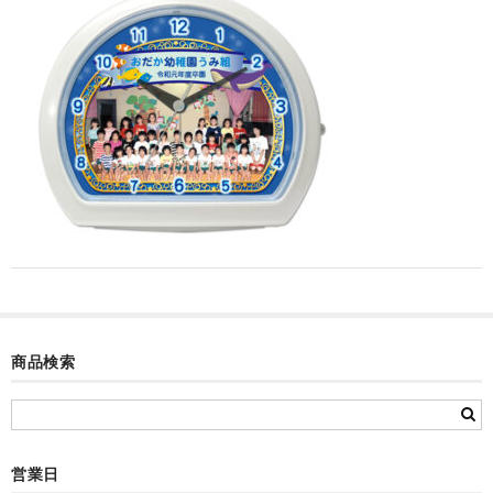
カード付フォトフレームクロック(集合)
目覚まし時計(集合＋個別)
メロディ時計(集合)
音声時計(集合)
目覚まし時計(個別)
お絵かきギャラリープラス(絵＋個別)
メロディ時計(個別)
知育時計
商品検索
制服メモリー
お絵かきギャラリー
営業日
自作オリジナル時計