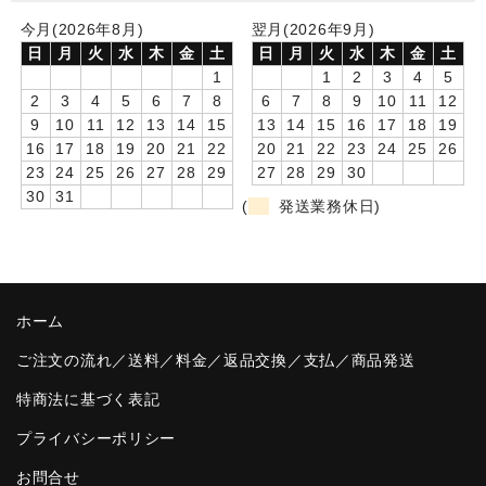
今月(2026年8月)
翌月(2026年9月)
卒園DVDアルバム
日
月
火
水
木
金
土
日
月
火
水
木
金
土
1
1
2
3
4
5
園や先生への贈り物
2
3
4
5
6
7
8
6
7
8
9
10
11
12
卒業記念品
9
10
11
12
13
14
15
13
14
15
16
17
18
19
16
17
18
19
20
21
22
20
21
22
23
24
25
26
音声入りフォトフレームクロック(集合)
23
24
25
26
27
28
29
27
28
29
30
30
31
(
発送業務休日)
音声入りフォトフレームクロック(校歌)
スポーツウォッチ
ポケットウォッチ
ホーム
目覚まし時計(集合)
ご注文の流れ／送料／料金／返品交換／支払／商品発送
特商法に基づく表記
温湿度計付目覚まし時計
プライバシーポリシー
制服メモリー
お問合せ