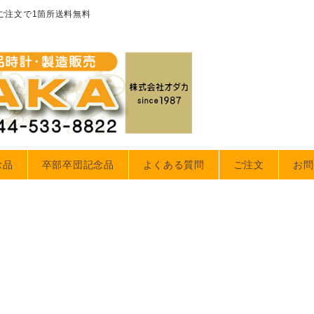
のご注文で1箇所送料無料
念品
卒部卒団記念品
よくある質問
ご注文
お問