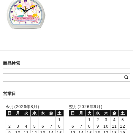
カード付フォトフレームクロック(集合)
目覚まし時計(集合＋個別)
メロディ時計(集合)
音声時計(集合)
目覚まし時計(個別)
商品検索
お絵かきギャラリープラス(絵＋個別)
メロディ時計(個別)
知育時計
営業日
制服メモリー
今月(2026年8月)
翌月(2026年9月)
日
月
火
水
木
金
土
日
月
火
水
木
金
土
お絵かきギャラリー
1
1
2
3
4
5
2
3
4
5
6
7
8
6
7
8
9
10
11
12
自作オリジナル時計
9
10
11
12
13
14
15
13
14
15
16
17
18
19