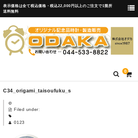
表示価格は全て税込価格・税込22,000円以上のご注文で1箇所
送料無料
0
HOME
C34_origami_taisoufuku_s
卒園記念品
Filed under:
目覚まし時計(集合)
0123
知育目覚まし時計(集合・園舎)