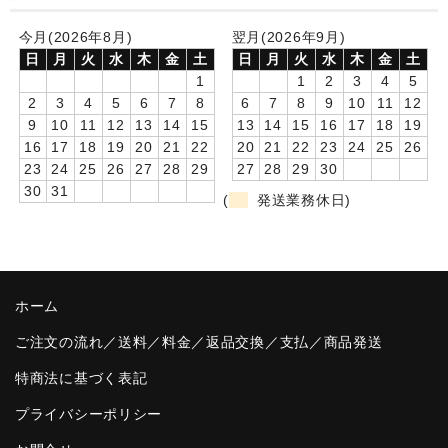
卒園DVDアルバム
今月(2026年8月)
翌月(2026年9月)
日
月
火
水
木
金
土
日
月
火
水
木
金
土
園や先生への贈り物
1
1
2
3
4
5
2
3
4
5
6
7
8
6
7
8
9
10
11
12
卒業記念品
9
10
11
12
13
14
15
13
14
15
16
17
18
19
16
17
18
19
20
21
22
20
21
22
23
24
25
26
音声入りフォトフレームクロック(集合)
23
24
25
26
27
28
29
27
28
29
30
30
31
音声入りフォトフレームクロック(校歌)
(
発送業務休日)
スポーツウォッチ
ポケットウォッチ
ホーム
目覚まし時計(集合)
ご注文の流れ／送料／料金／返品交換／支払／商品発送
温湿度計付目覚まし時計
特商法に基づく表記
制服メモリー
プライバシーポリシー