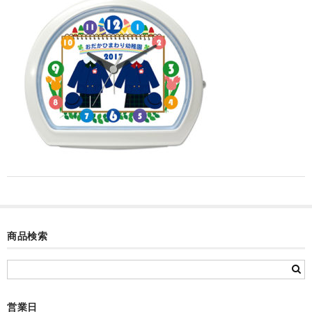
カード付フォトフレームクロック(集合)
目覚まし時計(集合＋個別)
メロディ時計(集合)
音声時計(集合)
目覚まし時計(個別)
お絵かきギャラリープラス(絵＋個別)
メロディ時計(個別)
知育時計
商品検索
制服メモリー
お絵かきギャラリー
自作オリジナル時計
営業日