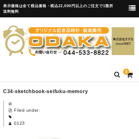
表示価格は全て税込価格・税込22,000円以上のご注文で1箇所
送料無料
0
HOME
C34-sketchbook-seifuku-memory
卒園記念品
Filed under:
目覚まし時計(集合)
0123
知育目覚まし時計(集合・園舎)