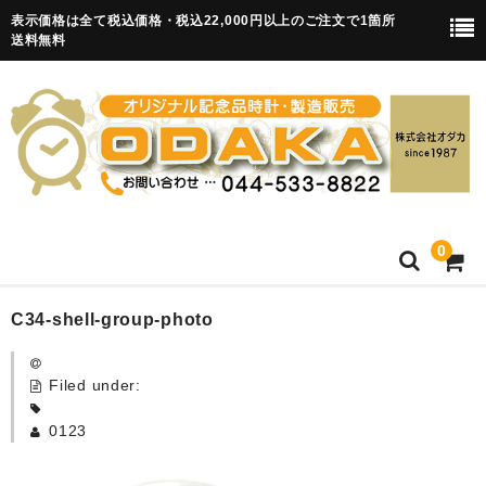
表示価格は全て税込価格・税込22,000円以上のご注文で1箇所
送料無料
0
HOME
C34-shell-group-photo
卒園記念品
Filed under:
目覚まし時計(集合)
0123
知育目覚まし時計(集合・園舎)