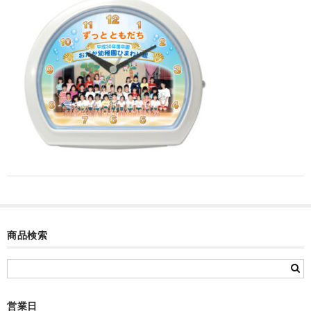
カード付フォトフレームクロック(集合)
目覚まし時計(集合＋個別)
メロディ時計(集合)
音声時計(集合)
目覚まし時計(個別)
お絵かきギャラリープラス(絵＋個別)
メロディ時計(個別)
知育時計
商品検索
制服メモリー
お絵かきギャラリー
自作オリジナル時計
営業日