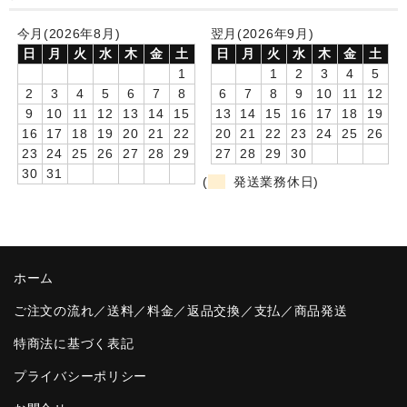
卒園DVDアルバム
今月(2026年8月)
翌月(2026年9月)
日
月
火
水
木
金
土
日
月
火
水
木
金
土
園や先生への贈り物
1
1
2
3
4
5
2
3
4
5
6
7
8
6
7
8
9
10
11
12
卒業記念品
9
10
11
12
13
14
15
13
14
15
16
17
18
19
16
17
18
19
20
21
22
20
21
22
23
24
25
26
音声入りフォトフレームクロック(集合)
23
24
25
26
27
28
29
27
28
29
30
30
31
音声入りフォトフレームクロック(校歌)
(
発送業務休日)
スポーツウォッチ
ポケットウォッチ
ホーム
目覚まし時計(集合)
ご注文の流れ／送料／料金／返品交換／支払／商品発送
温湿度計付目覚まし時計
特商法に基づく表記
制服メモリー
プライバシーポリシー