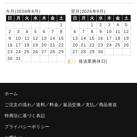
卒園DVDアルバム
今月(2026年8月)
翌月(2026年9月)
日
月
火
水
木
金
土
日
月
火
水
木
金
土
園や先生への贈り物
1
1
2
3
4
5
2
3
4
5
6
7
8
6
7
8
9
10
11
12
卒業記念品
9
10
11
12
13
14
15
13
14
15
16
17
18
19
16
17
18
19
20
21
22
20
21
22
23
24
25
26
音声入りフォトフレームクロック(集合)
23
24
25
26
27
28
29
27
28
29
30
30
31
音声入りフォトフレームクロック(校歌)
(
発送業務休日)
スポーツウォッチ
ポケットウォッチ
ホーム
目覚まし時計(集合)
ご注文の流れ／送料／料金／返品交換／支払／商品発送
温湿度計付目覚まし時計
特商法に基づく表記
制服メモリー
プライバシーポリシー