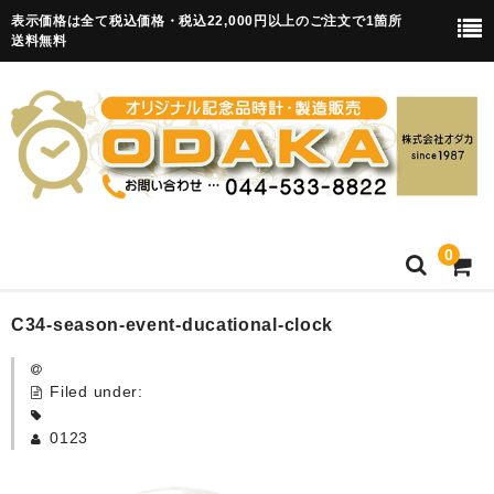
表示価格は全て税込価格・税込22,000円以上のご注文で1箇所
送料無料
0
HOME
C34-season-event-ducational-clock
卒園記念品
Filed under:
目覚まし時計(集合)
0123
知育目覚まし時計(集合・園舎)