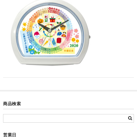
カード付フォトフレームクロック(集合)
目覚まし時計(集合＋個別)
メロディ時計(集合)
音声時計(集合)
目覚まし時計(個別)
お絵かきギャラリープラス(絵＋個別)
メロディ時計(個別)
知育時計
商品検索
制服メモリー
お絵かきギャラリー
自作オリジナル時計
営業日