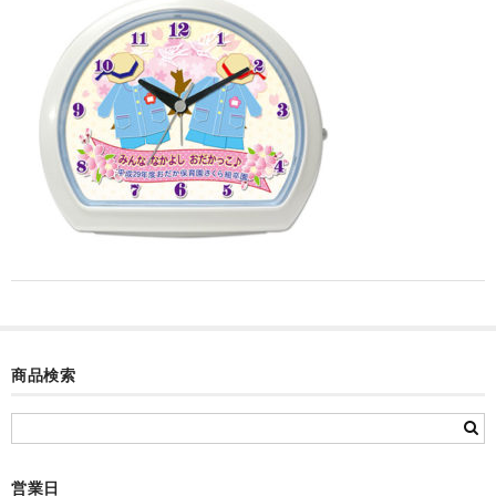
カード付フォトフレームクロック(集合)
目覚まし時計(集合＋個別)
メロディ時計(集合)
音声時計(集合)
目覚まし時計(個別)
お絵かきギャラリープラス(絵＋個別)
メロディ時計(個別)
知育時計
商品検索
制服メモリー
お絵かきギャラリー
自作オリジナル時計
営業日