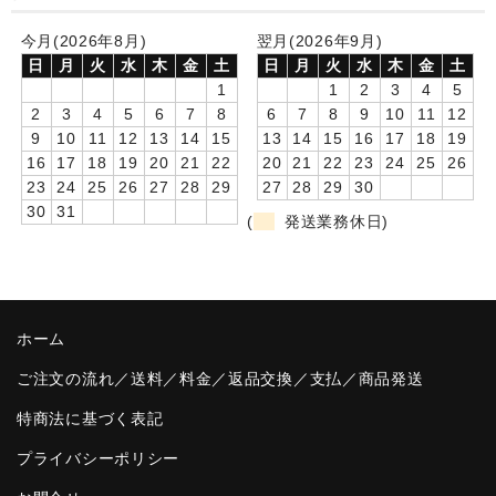
卒園DVDアルバム
今月(2026年8月)
翌月(2026年9月)
日
月
火
水
木
金
土
日
月
火
水
木
金
土
園や先生への贈り物
1
1
2
3
4
5
2
3
4
5
6
7
8
6
7
8
9
10
11
12
卒業記念品
9
10
11
12
13
14
15
13
14
15
16
17
18
19
16
17
18
19
20
21
22
20
21
22
23
24
25
26
音声入りフォトフレームクロック(集合)
23
24
25
26
27
28
29
27
28
29
30
30
31
音声入りフォトフレームクロック(校歌)
(
発送業務休日)
スポーツウォッチ
ポケットウォッチ
ホーム
目覚まし時計(集合)
ご注文の流れ／送料／料金／返品交換／支払／商品発送
温湿度計付目覚まし時計
特商法に基づく表記
制服メモリー
プライバシーポリシー