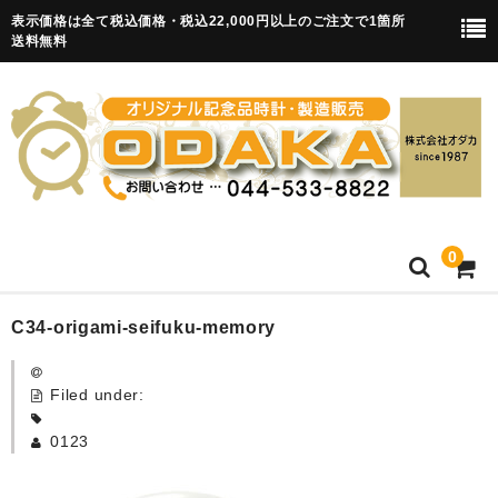
表示価格は全て税込価格・税込22,000円以上のご注文で1箇所
送料無料
0
HOME
C34-origami-seifuku-memory
卒園記念品
Filed under:
目覚まし時計(集合)
0123
知育目覚まし時計(集合・園舎)